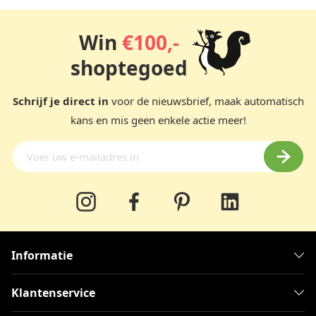
De bovengenoemde pasta’s zijn natuurlijk maar een deel
van ons assortiment in de categorie rijst en pasta’s. Zo
Win
€100,-
bieden we je heerlijke varianten van rijst aan, zoals zwarte
rijst en bruine rijst.
shoptegoed
In elk rijstgerecht kun je de rijst vervangen door de zwarte
Schrijf je direct in
voor de nieuwsbrief, maak automatisch
variant voor een betere voeding. De zwarte rijst is ook
kans en mis geen enkele actie meer!
lekker in salades, toetjes en puddings. Omdat deze rijstsoort
afkomstig is uit Azië, is het zeer geschikt voor oosterse
rijstgerechten!
Informatie
Klantenservice