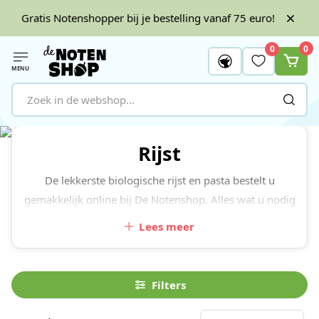
Gratis Notenshopper bij je bestelling vanaf 75 euro!
0
0
MENU
Ga naar de inhoud
Rijst
De lekkerste biologische rijst en pasta bestelt u
gemakkelijk online bij De Notenshop. Alles wat u nodig
heeft als basis voor een gavarieerde maaltijd.
Lees meer
Filters