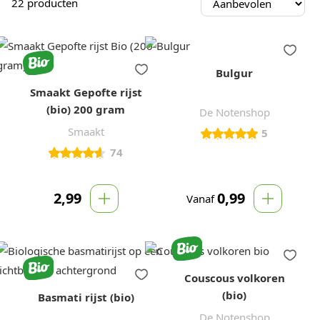
22
producten
Bulgur
Smaakt Gepofte rijst
(bio) 200 gram
De Notenshop
Smaakt
5
74
2,99
0,99
Vanaf
Couscous volkoren
(bio)
Basmati rijst (bio)
De Notenshop