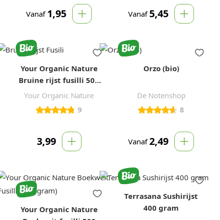
1,95
5,45
Vanaf
Vanaf
Your Organic Nature
Orzo (bio)
Bruine rijst fusilli 500
gram
Your Organic Nature
De Notenshop
9
8
3,99
2,49
Vanaf
Terrasana Sushirijst
400 gram
Your Organic Nature