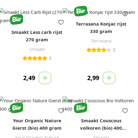
Terrasana Konjac rijst
330 gram
Smaakt Less carb rijst
270 gram
Terrasana
Smaakt
2
2
2,49
2,99
Your Organic Nature
Smaakt Couscous
Gierst (bio) 400 gram
volkoren (bio) 400
gram
Your Organic Nature
Smaakt