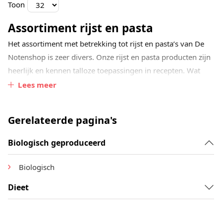
Toon
Assortiment rijst en pasta
Het assortiment met betrekking tot rijst en pasta’s van De
Notenshop is zeer divers. Onze rijst en pasta producten zijn
heerlijk en kennen talloze toepassingen in recepten. Wat
hen onderscheidt van reguliere rijst en pasta producten is
Lees meer
dat ze biologisch zijn geproduceerd.
Gerelateerde pagina's
De spelt pasta van Smaakt is hier een goed voorbeeld van.
Het is gemaakt van 100% spelt en beter verteerbaar dan
Biologisch geproduceerd
tarwe, dit heeft te maken met de samenstelling van de
gluten in spelt. Hiernaast heeft De Notenshop ook heerlijke
Biologisch
peulvruchtenpasta’s van Smaakt. Snel klaar en super
gezond!
Dieet
Toepassingen rijst en pasta