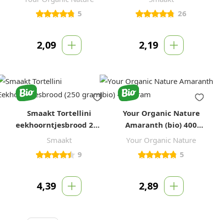
5
26
2,09
2,19
Smaakt Tortellini
Your Organic Nature
eekhoorntjesbrood 250
Amaranth (bio) 400
gram
gram
Smaakt
Your Organic Nature
9
5
4,39
2,89