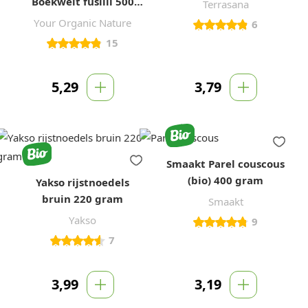
Boekweit fusilli 500
Terrasana
gram
Your Organic Nature
6
15
5,29
3,79
Smaakt Parel couscous
(bio) 400 gram
Yakso rijstnoedels
bruin 220 gram
Smaakt
Yakso
9
7
3,99
3,19