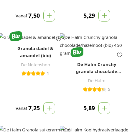
7,50
5,29
Vanaf
Granola dadel &
amandel (bio)
De Halm Crunchy
De Notenshop
granola chocolade
1
hazelnoot (bio) 450
De Halm
gram
5
7,25
5,89
Vanaf