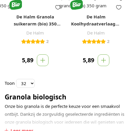
De Halm Granola
De Halm
suikerarm (bio) 350
Koolhydraatverlaagde
gram
granola (bio) 350 gram
De Halm
De Halm
2
2
5,89
5,89
Toon
Granola biologisch
Onze bio granola is de perfecte keuze voor een smaakvol
ontbijt. Dankzij de zorgvuldig geselecteerde ingrediënten is
onze granola biologisch voor iedereen die wil genieten van
een heerlijke start van de dag. Voeg het toe aan yoghurt,
Lees meer