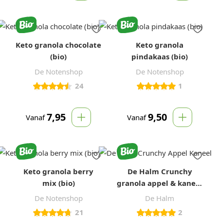
Keto granola chocolate
Keto granola
(bio)
pindakaas (bio)
De Notenshop
De Notenshop
24
1
7,95
9,50
Vanaf
Vanaf
Keto granola berry
De Halm Crunchy
mix (bio)
granola appel & kaneel
(bio) 450 gram
De Notenshop
De Halm
21
2