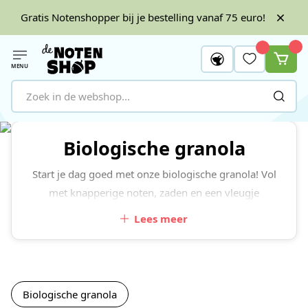
Gratis Notenshopper bij je bestelling vanaf 75 euro!
MENU
Ga naar de inhoud
Biologische granola
Start je dag goed met onze biologische granola! Vol
met knapperige noten, zaden en een vleugje
natuurlijke zoetheid. Perfect voor in je yoghurt,
Lees meer
smoothie bowl of gewoon als snack!
Biologische granola