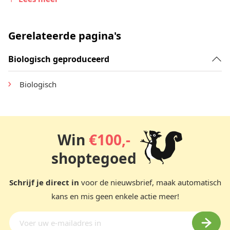
kwark of een smoothie bowl en ontdek hoe lekker Granola
eten kan zijn. Perfect voor thuis of onderweg, deze granola
Gerelateerde pagina's
is een echte must-have voor liefhebbers van biologische
producten!
Biologisch geproduceerd
Biologisch
Win
€100,-
shoptegoed
Schrijf je direct in
voor de nieuwsbrief, maak automatisch
kans en mis geen enkele actie meer!