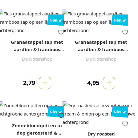
Nieuw
Nieuw
Granaatappel sap met
Granaatappel sap met
aardbei & framboos
aardbei & framboos
(250 ml)
(500 ml)
De Notenshop
De Notenshop
2,79
4,95
Nieuw
Nieuw
Zonnebloempitten in
dop geroosterd &
Dry roasted