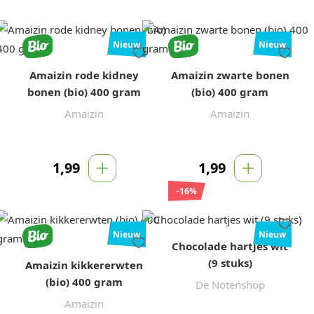
Nieuw
Nieuw
Amaizin rode kidney
Amaizin zwarte bonen
bonen (bio) 400 gram
(bio) 400 gram
Amaizin
Amaizin
1,99
1,99
-16%
Nieuw
Nieuw
Chocolade hartjes wit
(9 stuks)
Amaizin kikkererwten
(bio) 400 gram
De Notenshop
Amaizin