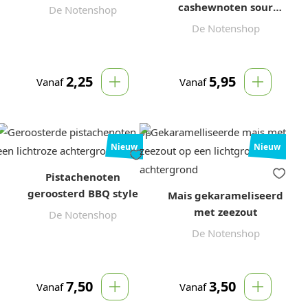
gezouten
cashewnoten sour
De Notenshop
cream & onion
De Notenshop
2,25
5,95
Vanaf
Vanaf
Nieuw
Nieuw
Pistachenoten
geroosterd BBQ style
Mais gekarameliseerd
met zeezout
De Notenshop
De Notenshop
7,50
3,50
Vanaf
Vanaf