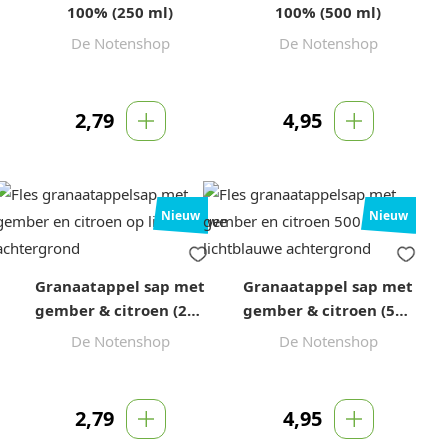
100% (250 ml)
100% (500 ml)
De Notenshop
De Notenshop
2,79
4,95
Nieuw
Nieuw
Granaatappel sap met
Granaatappel sap met
gember & citroen (250
gember & citroen (500
ml)
ml)
De Notenshop
De Notenshop
2,79
4,95