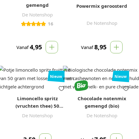
gemengd
Powermix geroosterd
De Notenshop
De Notenshop
16
4,95
8,95
Vanaf
Vanaf
Nieuw
Nieuw
Limoncello spritz
Chocolade notenmix
(vruchten thee) 50
gemengd (bio)
gram
De Notenshop
De Notenshop