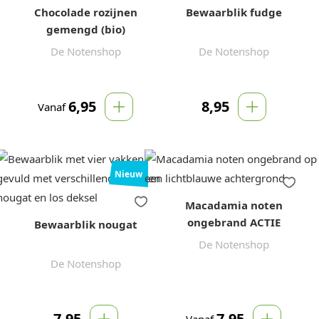
Chocolade rozijnen
Bewaarblik fudge
gemengd (bio)
De Notenshop
De Notenshop
6,95
8,95
Vanaf
Nieuw
Macadamia noten
ongebrand ACTIE
Bewaarblik nougat
De Notenshop
De Notenshop
7,95
7,95
Vanaf