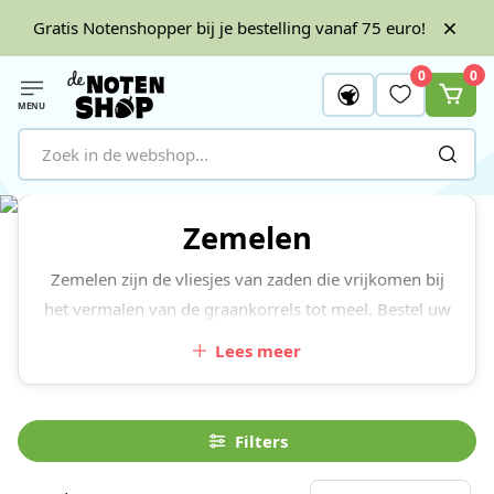
Gratis Notenshopper bij je bestelling vanaf 75 euro!
0
0
MENU
Ga naar de inhoud
Zemelen
Zemelen zijn de vliesjes van zaden die vrijkomen bij
het vermalen van de graankorrels tot meel. Bestel uw
favoriete zemelen gemakkelijk en voordelig online.
Lees meer
Filters