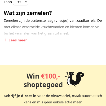
Toon
Wat zijn zemelen?
Zemelen zijn de buitenste laag (vliesjes) van zaadkorrels. De
met elkaar vergroeide vruchtwanden en kiemen komen vrij
bij het vermalen van het graan tot meel.
Lees meer
Zemelen zijn er in verschillende soorten, bij De Notenshop
kunt u kiezen voor haverzemelen en tarwezemelen.
Hoe eet je zemelen?
Deze delen van de graankorrel zijn op talloze manieren toe
Win
€100,-
te voegen aan uw maaltijd. Kies bijvoorbeeld voor
gemakkelijke manier door zemelen te mengen met yoghurt
shoptegoed
of pap bij het ontbijt, door de karnemelk of ’s avonds door
de soep of de puree. Ook zijn zemelen een uitstekende
Schrijf je direct in
voor de nieuwsbrief, maak automatisch
vervanger van bindmiddel of paneermeel.
kans en mis geen enkele actie meer!