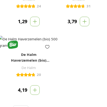
24
31
1,29
3,79
De Halm
Haverzemelen (bio)
500 gram
De Halm
20
4,19