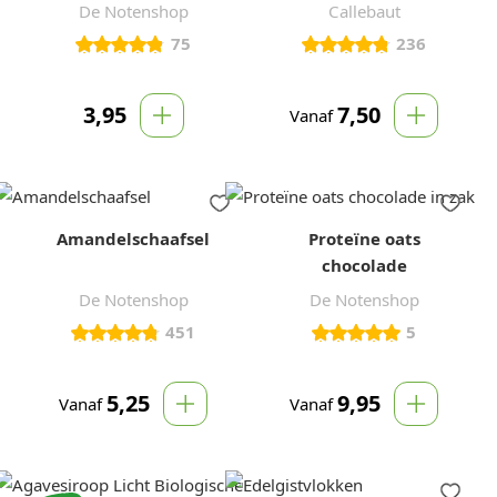
De Notenshop
Callebaut
75
236
3,95
7,50
Vanaf
Amandelschaafsel
Proteïne oats
chocolade
De Notenshop
De Notenshop
451
5
5,25
9,95
Vanaf
Vanaf