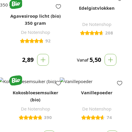
Edelgistvlokken
Agavesiroop licht (bio)
350 gram
De Notenshop
De Notenshop
208
92
2,89
5,50
Vanaf
Kokosbloesemsuiker
Vanillepoeder
(bio)
De Notenshop
De Notenshop
390
74