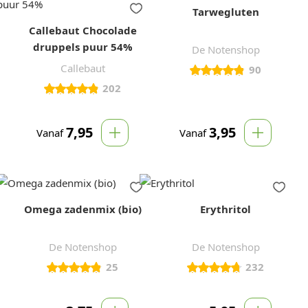
Tarwegluten
Callebaut Chocolade
druppels puur 54%
De Notenshop
Callebaut
90
202
7,95
3,95
Vanaf
Vanaf
Omega zadenmix (bio)
Erythritol
De Notenshop
De Notenshop
25
232