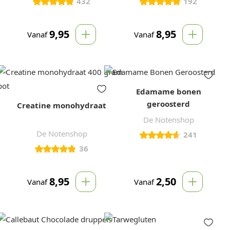
432
192
9,95
8,95
Vanaf
Vanaf
Edamame bonen
geroosterd
Creatine monohydraat
De Notenshop
De Notenshop
241
36
8,95
2,50
Vanaf
Vanaf