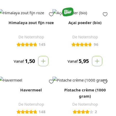
Himalaya zout fijn roze
Açai poeder (bio)
De Notenshop
De Notenshop
145
96
1,50
5,95
Vanaf
Vanaf
Havermeel
Pistache crème (1000
gram)
De Notenshop
De Notenshop
148
2