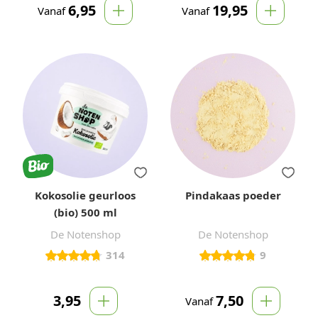
6,95
19,95
Vanaf
Vanaf
Kokosolie geurloos
Pindakaas poeder
(bio) 500 ml
De Notenshop
De Notenshop
314
9
3,95
7,50
Vanaf