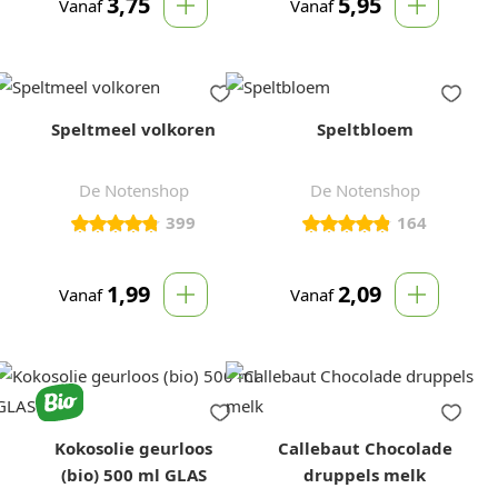
3,75
5,95
Vanaf
Vanaf
Speltmeel volkoren
Speltbloem
De Notenshop
De Notenshop
399
164
1,99
2,09
Vanaf
Vanaf
Kokosolie geurloos
Callebaut Chocolade
(bio) 500 ml GLAS
druppels melk