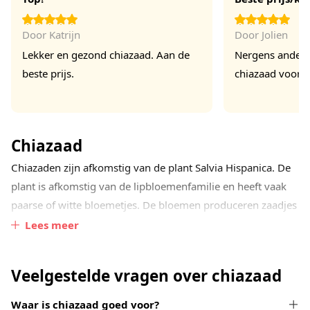
Door
Katrijn
Door
Jolien
Lekker en gezond chiazaad. Aan de
Nergens anders 
beste prijs.
chiazaad voor d
Chiazaad
Chiazaden zijn afkomstig van de plant Salvia Hispanica. De
plant is afkomstig van de lipbloemenfamilie en heeft vaak
paarse of witte bloemetjes. De bloemen produceren zaadjes
die lijken op de welbekende
maanzaadjes
. Van oudsher
Lees meer
worden de zaden geteeld in het zonnige Mexico.
Veelgestelde vragen over chiazaad
In ons assortiment vindt u uitsluitend chiazaden van
superieure kwaliteit. Een aantal van onze chiaproducten zijn
Waar is chiazaad goed voor?
afkomstig van de
biologische
teelt. Deze zaden zijn