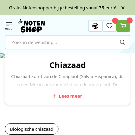
Gratis Notenshopper bij je bestelling vanaf 75 euro!
MENU
Ga naar de inhoud
Chiazaad
Chiazaad komt van de Chiaplant (Salvia Hispanica); dit
is een Mexicaans familielid van de muntplant. De
bloemen van deze plant produceren kleine zaadjes die
Lees meer
wat weg hebben van
maanzaad
. Deze plant werd
duizenden jaren lang gebruikt door de Maya’s en
Azteken. Chiazaad is weer terug van weg geweest. De
Notenshop biedt u heerlijke chia producten van 100%
Biologische chiazaad
biologische teelt in onze categorie
superfood
!