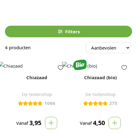
Bekijk ons scherp geprijsde assortiment en koop uw
chiazaad gemakkelijk en voordelig online!
Filters
4
producten
Chiazaad
Chiazaad (bio)
De Notenshop
De Notenshop
1066
275
3,95
4,50
Vanaf
Vanaf