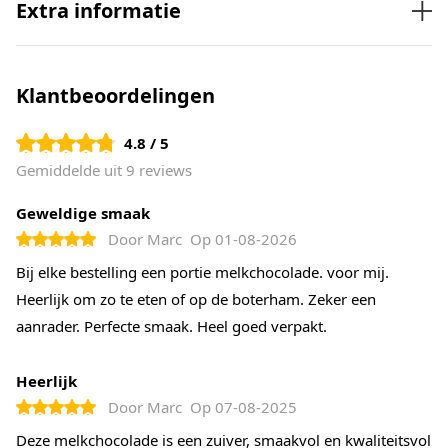
Extra informatie
Klantbeoordelingen
4.8 / 5
Gemiddelde uit 9 reviews
Geweldige smaak
Door
Marc
Op
01-08-2026
Bij elke bestelling een portie melkchocolade. voor mij.
Heerlijk om zo te eten of op de boterham. Zeker een
aanrader. Perfecte smaak. Heel goed verpakt.
Heerlijk
Door
Marc
Op
07-08-2025
Deze melkchocolade is een zuiver, smaakvol en kwaliteitsvol