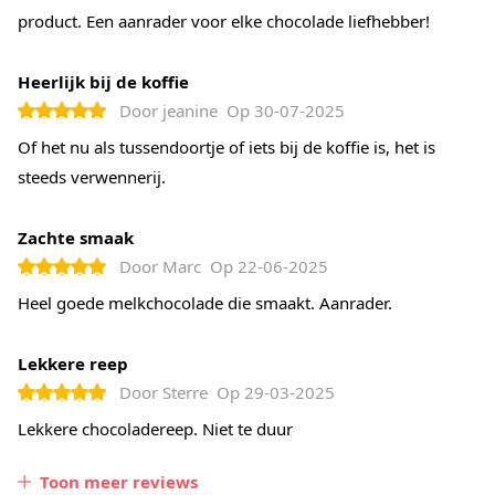
product. Een aanrader voor elke chocolade liefhebber!
Heerlijk bij de koffie
Door
jeanine
Op
30-07-2025
Of het nu als tussendoortje of iets bij de koffie is, het is
steeds verwennerij.
Zachte smaak
Door
Marc
Op
22-06-2025
Heel goede melkchocolade die smaakt. Aanrader.
Lekkere reep
Door
Sterre
Op
29-03-2025
Lekkere chocoladereep. Niet te duur
Toon meer reviews