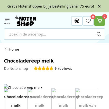
Gratis Notenshopper bij je bestelling vanaf 75 euro!
0
0
MENU
Ga naar de inhoud
Home
Chocoladereep melk
De Notenshop
9
reviews
View image 1
View image 2
View image 3
View image