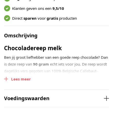
Klanten geven ons een
9,5/10
Direct
sparen
voor
gratis
producten
Omschrijving
Chocoladereep melk
Ben jij groot liefhebber van een goede reep chocolade? Dan
is deze reep van
90 gram
echt iets voor jou. De reep wordt
dagelijks vers gegoten van 100% Belgische Callebaut-
chocolade en is heerlijk vol van smaak. Handgemaakt in ons
Lees meer
eigen chocoladeatelier. Echt genieten dus!
Voedingswaarden