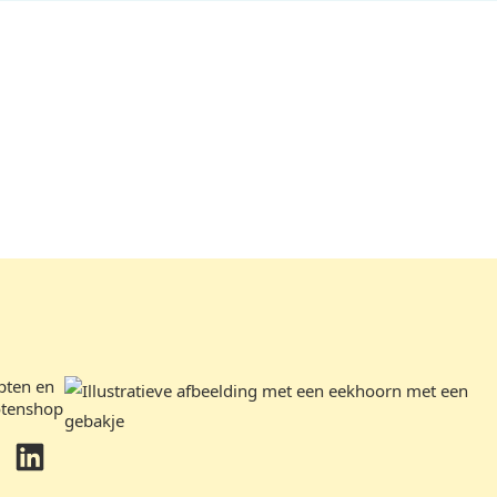
pten en
otenshop