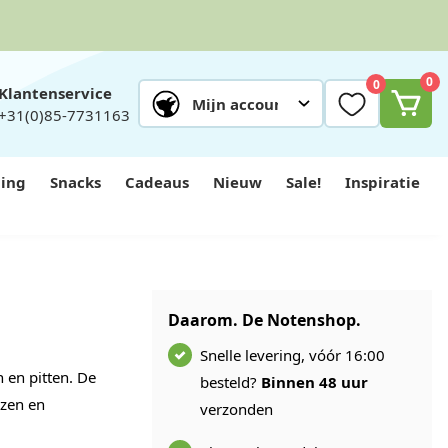
0
0
Klantenservice
Mijn account
+31(0)85-7731163
ing
Snacks
Cadeaus
Nieuw
Sale!
Inspiratie
Daarom. De Notenshop.
Snelle levering, vóór 16:00
 en pitten. De
besteld?
Binnen 48 uur
ozen en
verzonden