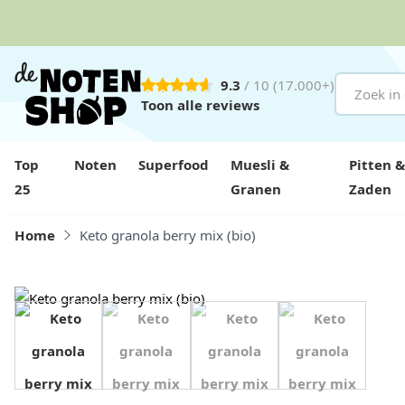
9.3
/ 10
(17.000+)
Ga naar de inhoud
Toon alle reviews
Top
Noten
Superfood
Muesli &
Pitten &
25
Granen
Zaden
Home
Keto granola berry mix (bio)
View image 1
View image 2
View image 3
View image