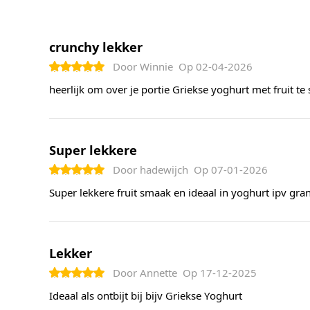
crunchy lekker
Door
Winnie
Op
02-04-2026
heerlijk om over je portie Griekse yoghurt met fruit te 
Super lekkere
Door
hadewijch
Op
07-01-2026
Super lekkere fruit smaak en ideaal in yoghurt ipv gran
Lekker
Door
Annette
Op
17-12-2025
Ideaal als ontbijt bij bijv Griekse Yoghurt