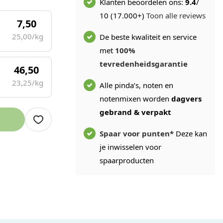
Klanten beoordelen ons:
9.4
/
10 (17.000+)
Toon alle reviews
7,50
25,00/kg
De beste kwaliteit en service
met
100%
tevredenheidsgarantie
46,50
23,25/kg
Alle pinda’s, noten en
notenmixen worden
dagvers
gebrand & verpakt
Spaar voor punten*
Deze kan
je inwisselen voor
spaarproducten