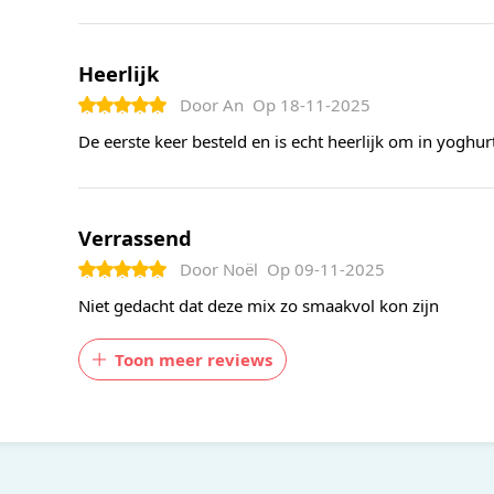
Heerlijk
Door
An
Op
18-11-2025
De eerste keer besteld en is echt heerlijk om in yoghur
Verrassend
Door
Noël
Op
09-11-2025
Niet gedacht dat deze mix zo smaakvol kon zijn
Toon meer reviews