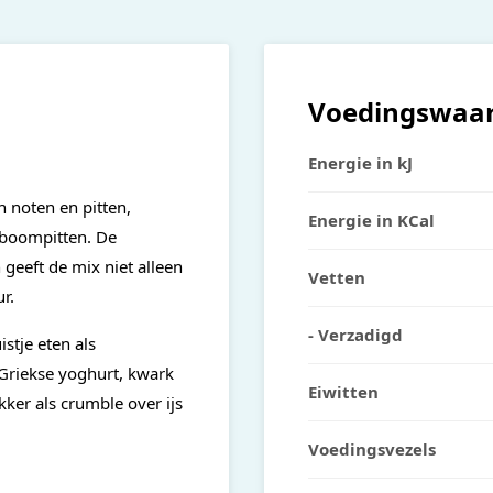
Voedingswaa
Energie in kJ
 noten en pitten,
Energie in KCal
nboompitten. De
eeft de mix niet alleen
Vetten
r.
- Verzadigd
istje eten als
Griekse yoghurt, kwark
Eiwitten
ker als crumble over ijs
Voedingsvezels