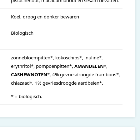
pistachenoot, macadamianoot en sesam bevatten.
Koel, droog en donker bewaren
Biologisch
zonnebloempitten*, kokoschips*, inuline*,
erythritol*, pompoenpitten*,
AMANDELEN
*,
CASHEWNOTEN
*, 4% gevriesdroogde framboos*,
chiazaad*, 1% gevriesdroogde aardbeien*.
* = biologisch.