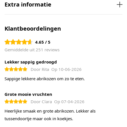
Extra informatie
Klantbeoordelingen
4.65 / 5
Gemiddelde uit 251 reviews
Lekker sappig gedroogd
Door
Rita
Op
10-06-2026
Sappige lekkere abrikozen om zo te eten.
Grote mooie vruchten
Door
Clara
Op
07-04-2026
Heerlijke smaak en grote abrikozen. Lekker als
tussendoortje maar ook in koekjes.