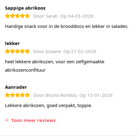
Sappige abrikoos
Door
Sarah
Op
04-03-2026
Handige snack voor in de brooddoos en lekker in salades.
lekker
Door
Josiane
Op
21-02-2026
heel lekkere abrikozen, voor een zelfgemaakte
abrikozenconfituur
Aanrader
Door
Bruno Rondou
Op
15-01-2026
Lekkere abrikozen, goed verpakt, toppie.
Toon meer reviews