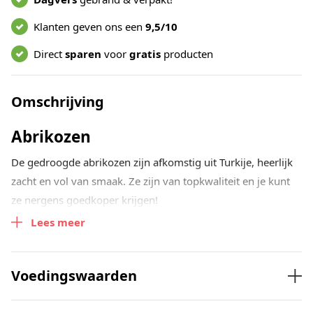
Klanten geven ons een
9,5/10
Direct
sparen
voor
gratis
producten
Omschrijving
Abrikozen
De gedroogde abrikozen zijn afkomstig uit Turkije, heerlijk
zacht en vol van smaak. Ze zijn van topkwaliteit en je kunt
ze nergens goedkoper krijgen!
Lees meer
Gedroogde abrikozen zijn heerlijk bij gerechten met rijst,
zoals couscous. Je kunt ze natuurlijk ook gebruiken in je
zuivelontbijtje met wat verse noten of er lekkere koekjes of
Voedingswaarden
muffins mee bakken!