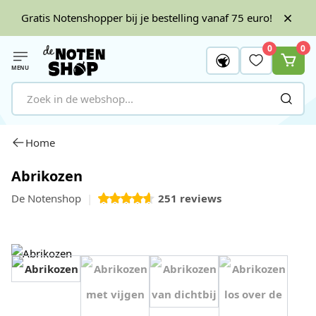
Gratis Notenshopper bij je bestelling vanaf 75 euro!
0
0
MENU
Ga naar de inhoud
Home
Abrikozen
De Notenshop
251
reviews
View image 1
View image 2
View image 3
View image