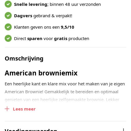
Snelle levering
; binnen 48 uur verzonden
Dagvers
gebrand & verpakt!
Klanten geven ons een
9,5/10
Direct
sparen
voor
gratis
producten
Omschrijving
American browniemix
Een heerlijke kant en klare mix voor het maken van je eigen
American Brownie! Gemakkelijk te bereiden en optimaal
genieten van een heerlijke zelfgemaakte brownie. Lekker
om van te genieten met vrienden of familie of natuurlijk
Lees meer
gewoon tijdens een avondje bankhangen!
Recept voor een bakvorm 20x15cm of 18x18cm