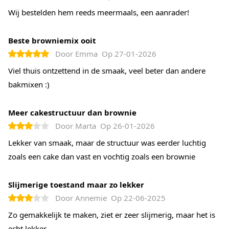
Voeg naar wens een vulling toe zoals
noten
,
rozijnen
,
Wij bestelden hem reeds meermaals, een aanrader!
bakvaste chocolade.
Vul een ingevet en met bakpapier bekleed bakblik met
Beste browniemix ooit
het beslag en bak in het midden van de
Door
Emma
Op
27-01-2026
voorverwarmde oven in ca. 25-30 minuten.
Viel thuis ontzettend in de smaak, veel beter dan andere
Controleer de brownie vanaf 25 minuten. Een prikker
bakmixen :)
mag er niet nat uitkomen, maar er mogen nog wel
wat vochtige kruimels aan zitten.
Meer cakestructuur dan brownie
Laat de brownie goed afkoelen buiten de oven
Door
Marta
Op
26-01-2026
voordat je hem aansnijdt.
Lekker van smaak, maar de structuur was eerder luchtig
zoals een cake dan vast en vochtig zoals een brownie
Slijmerige toestand maar zo lekker
Door
Annemie
Op
22-06-2025
Zo gemakkelijk te maken, ziet er zeer slijmerig, maar het is
echt lekker