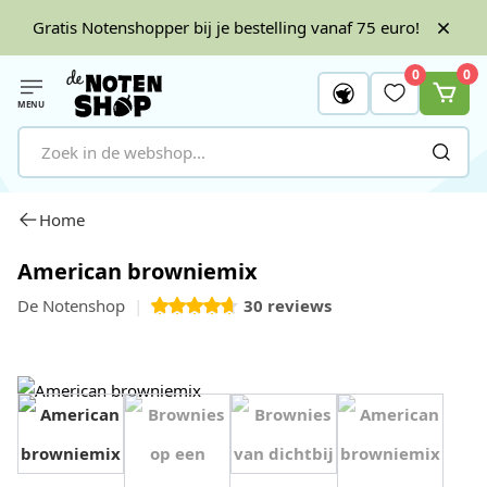
Gratis Notenshopper bij je bestelling vanaf 75 euro!
0
0
MENU
Ga naar de inhoud
Home
American browniemix
De Notenshop
30
reviews
View image 1
View image 2
View image 3
View image