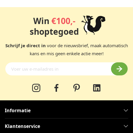
Vul de springvorm met appelpartjes van 1kg aan
appels die zijn vermengd met kaneel en suiker.
Bedek het geheel met een raster van reepjes deeg en
Win
€100,-
bestrijk met losgeklopt ei.
shoptegoed
Bak gedurende 60 minuten op 180 °C in de oven.
Schrijf je direct in
voor de nieuwsbrief, maak automatisch
kans en mis geen enkele actie meer!
Informatie
Klantenservice