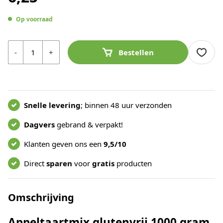
Op voorraad
Aantal
-
+
Bestellen
Snelle levering
; binnen 48 uur verzonden
Dagvers
gebrand & verpakt!
Klanten geven ons een
9,5/10
Direct
sparen
voor
gratis
producten
Omschrijving
Appeltaartmix glutenvrij 1000 gram