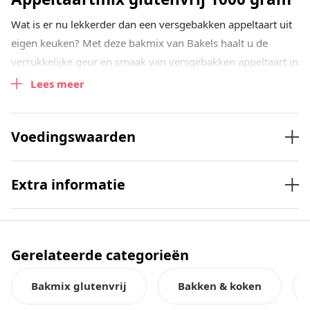
Wat is er nu lekkerder dan een versgebakken appeltaart uit
eigen keuken? Met deze bakmix van Bakels haalt u de
verrukkelijke geur en smaak van versgebakken appeltaart in
huis. De mix is geheel glutenvrij en wordt geleverd in een
Lees meer
zak van 1000 gram.
Benodigdheden
Voedingswaarden
500 gram appeltaartmix
150 gram boter
Extra informatie
1 ei (50 gram)
Bereiding
Meng alle ingrediënten en kneed tot een stevig deeg.
Gerelateerde categorieën
Laat het deeg circa 60 minuten rusten in de koelkast.
Rol het deeg uit tot een dikte van ongeveer 5mm en
Bakmix glutenvrij
Bakken & koken
bekleed een springvorm met dit deeg.