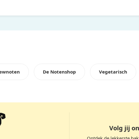
hewnoten
De Notenshop
Vegetarisch
Volg jij on
Ontdek de lekkerste ba