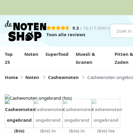
9.3
/ 10
(17.000+)
Ga naar de inhoud
Toon alle reviews
Top
Noten
Superfood
Muesli &
Pitten &
25
Granen
Zaden
Home
Noten
Cashewnoten
Cashewnoten ongebra
View image 1
View image 2
View image 3
View image