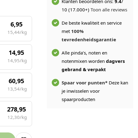
Klanten beoordelen ons:
9.4
/
10 (17.000+)
Toon alle reviews
De beste kwaliteit en service
6,95
met
100%
15,44/kg
tevredenheidsgarantie
14,95
Alle pinda’s, noten en
14,95/kg
notenmixen worden
dagvers
gebrand & verpakt
60,95
Spaar voor punten*
Deze kan
13,54/kg
je inwisselen voor
spaarproducten
278,95
12,30/kg