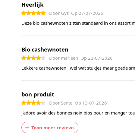
Heerlijk
Door
Gys
Op
27-07-2026
Deze bio cashewnoten zitten standaard in ons assorti
Bio cashewnoten
Door
marleen
Op
22-07-2026
Lekkere cashewnoten , wel wat stukjes maar goede s
bon produit
Door
Sante
Op
13-07-2026
J'adore avoir des bonnes noix bios pour en manger tou
Toon meer reviews