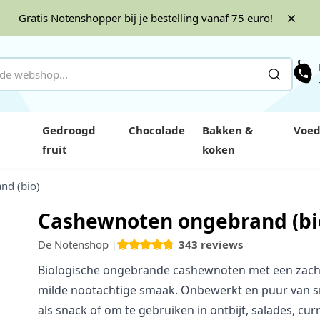
Gratis Notenshopper bij je bestelling vanaf 75 euro!
Gedroogd
Chocolade
Bakken &
Voed
fruit
koken
nd (bio)
Cashewnoten ongebrand (bi
De Notenshop
343
reviews
 4
Biologische ongebrande cashewnoten met een zach
milde nootachtige smaak. Onbewerkt en puur van s
als snack of om te gebruiken in ontbijt, salades, cur