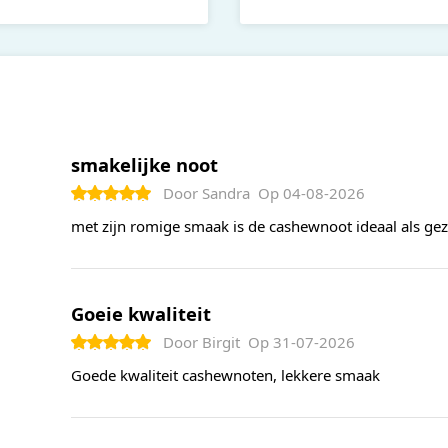
smakelijke noot
Door
Sandra
Op
04-08-2026
met zijn romige smaak is de cashewnoot ideaal als gez
Goeie kwaliteit
Door
Birgit
Op
31-07-2026
Goede kwaliteit cashewnoten, lekkere smaak