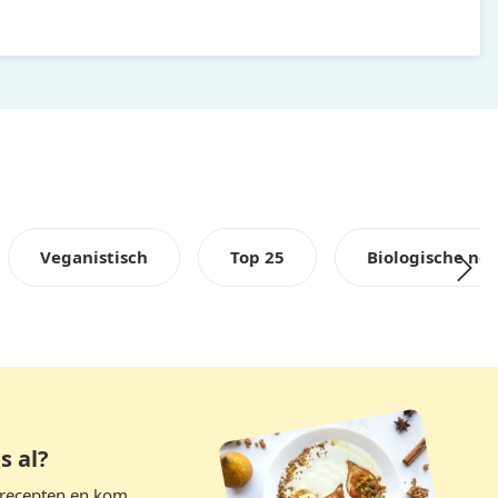
Veganistisch
Top 25
Biologische no
s al?
krecepten en kom