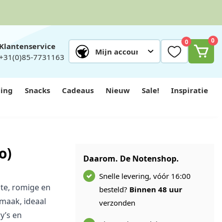
0
0
Klantenservice
Mijn account
+31(0)85-7731163
ing
Snacks
Cadeaus
Nieuw
Sale!
Inspiratie
o)
Daarom. De Notenshop.
Snelle levering, vóór 16:00
te, romige en
besteld?
Binnen 48 uur
maak, ideaal
verzonden
ry’s en