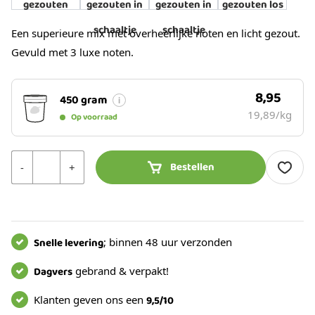
Een superieure mix met overheerlijke noten en licht gezout.
Gevuld met 3 luxe noten.
8,95
450 gram
19,89/kg
Op voorraad
Aantal
Bestellen
-
+
Snelle levering
; binnen 48 uur verzonden
Dagvers
gebrand & verpakt!
Klanten geven ons een
9,5/10