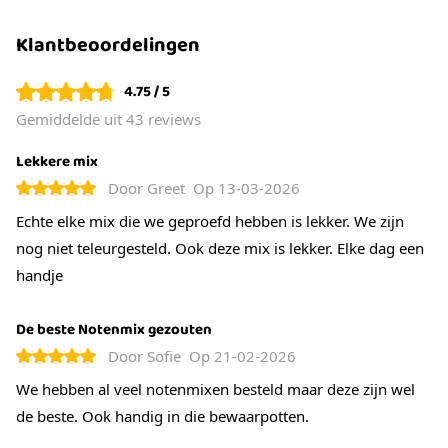
onze excellent mix. Gebrande cashewnoten hebben
een zachte bite en een lichtzoete, romige smaak die bij
Klantbeoordelingen
veel mensen favoriet is.
Macadamia
noten
4.75 / 5
Deze heerlijke stevige nootjes zijn de enige noten die
Gemiddelde uit 43 reviews
omega-7 vetzuren bevatten. Dit is de duurste
Lekkere mix
notensoort ter wereld. Deze heerlijke, stevige nootjes
Door
Greet
Op
13-03-2026
staan bekend om hun romige en volle smaak. Ze
Echte elke mix die we geproefd hebben is lekker. We zijn
geven de mix een luxe karakter en maken elke hap net
nog niet teleurgesteld. Ook deze mix is lekker. Elke dag een
wat specialer.
handje
Pecannoten
Pecannoten hebben een knapperige structuur en een
De beste Notenmix gezouten
zoete, bijna karamelsmaak. Een heerlijke knapperige
Door
Sofie
Op
21-02-2026
toevoeging aan deze bijzondere notenmix.
We hebben al veel notenmixen besteld maar deze zijn wel
de beste. Ook handig in die bewaarpotten.