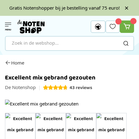
Gratis Notenshopper bij je bestelling vanaf 75 euro!
MENU
Ga naar de inhoud
Home
Excellent mix gebrand gezouten
De Notenshop
43
reviews
View image 1
View image 2
View image 3
View image 4