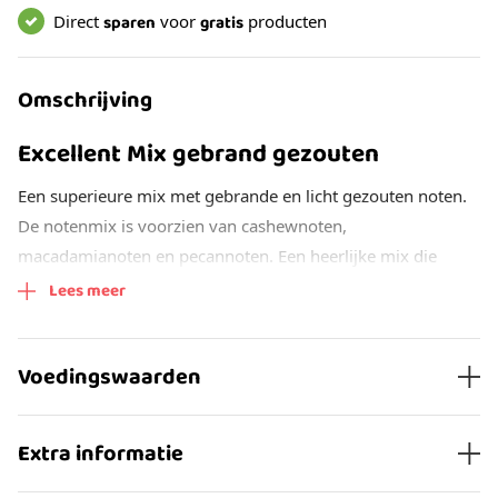
Direct
sparen
voor
gratis
producten
Omschrijving
Excellent Mix gebrand gezouten
Een superieure mix met gebrande en licht gezouten noten.
De notenmix is voorzien van cashewnoten,
macadamianoten en pecannoten. Een heerlijke mix die
ideaal is om lekker van te snacken.
Lees meer
De noten die aanwezig zijn in onze excellent mix worden
dagelijks door onze notenexperts kort gebrand en licht
Voedingswaarden
gezouten met zeezout.
Cashewnoten
Extra informatie
Deze populaire noot mag natuurlijk niet ontbreken in