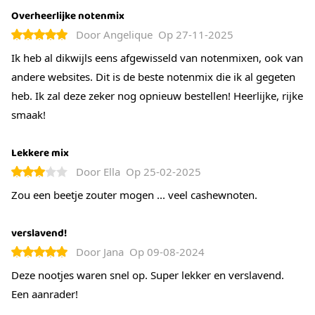
Overheerlijke notenmix
Door
Angelique
Op
27-11-2025
Ik heb al dikwijls eens afgewisseld van notenmixen, ook van
andere websites. Dit is de beste notenmix die ik al gegeten
heb. Ik zal deze zeker nog opnieuw bestellen! Heerlijke, rijke
smaak!
Lekkere mix
Door
Ella
Op
25-02-2025
Zou een beetje zouter mogen ... veel cashewnoten.
verslavend!
Door
Jana
Op
09-08-2024
Deze nootjes waren snel op. Super lekker en verslavend.
Een aanrader!