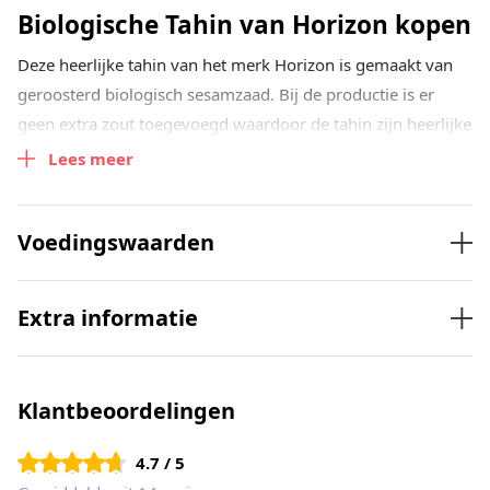
Biologische Tahin van Horizon kopen
Deze heerlijke tahin van het merk Horizon is gemaakt van
geroosterd biologisch sesamzaad. Bij de productie is er
geen extra zout toegevoegd waardoor de tahin zijn heerlijke
eigen smaak behoud.
Lees meer
De biologische tahin is onder andere ideaal als beleg op
brood, beschuit, crackers, toast en rijstwafels. Bestel de
Voedingswaarden
biologische tahin zonder toegevoegd zout gemakkelijk
online tegen de scherpste prijs.
Extra informatie
Klantbeoordelingen
4.7 / 5