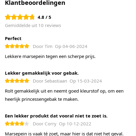
Klantbeoordelingen
Je kunt onwijs leuke figuurtjes van marsepein maken,
omdat het zo goed kneedbaar is. Wanneer je marspein als
4.8 / 5
decoratie wilt gebruiken moet je de marsepein eerst
Gemiddelde uit 10 reviews
uitrollen en goed plat maken. Zo kun je verschillende
marsepein figuren zoals een marsepein varken maken. Je
Perfect
kunt ook taarten en cakes met dit heerlijk zoete goedje
Door
Tim
Op
04-06-2024
bedekken. Zo maak je dus een leuke marsepeintaart.
Lekkere marsepein tegen een scherpe prijs.
Lekker gemakkelijk voor gebak.
Door
Sebastiaan
Op
15-03-2024
Rolt gemakkelijk uit en neemt goed kleurstof op, om een
heerlijk princessengebak te maken.
Een lekker produkt dat vooral niet te zoet is.
Door
Corry
Op
10-12-2022
Marsepein is vaak té zoet, maar hier is dat niet het geval.