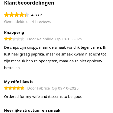
Klantbeoordelingen
4.3 / 5
Gemiddelde uit 41 reviews
Knapperig
Door
Reinhilde
Op
19-11-2025
De chips zijn crispy, maar de smaak vond ik tegenvallen. Ik
lust heel graag paprika, maar de smaak kwam niet echt tot
zijn recht. Ik heb ze opgegeten, maar ga ze niet opnieuw
bestellen.
My wife likes it
Door
Fabrice
Op
09-10-2025
Ordered for my wife and it seems to be good.
Heerlijke structuur en smaak