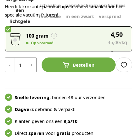
Heerlijk krokante paprikachips met veel smaak door het
speciale vacuüm frituren!
4,50
100 gram
45,00/kg
Op voorraad
Aantal
-
+
Bestellen
Snelle levering
; binnen 48 uur verzonden
Dagvers
gebrand & verpakt!
Klanten geven ons een
9,5/10
Direct
sparen
voor
gratis
producten