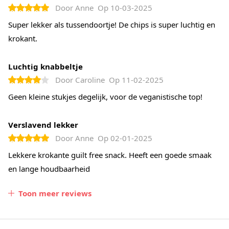
Door
Anne
Op
10-03-2025
Super lekker als tussendoortje! De chips is super luchtig en
krokant.
Luchtig knabbeltje
Door
Caroline
Op
11-02-2025
Geen kleine stukjes degelijk, voor de veganistische top!
Verslavend lekker
Door
Anne
Op
02-01-2025
Lekkere krokante guilt free snack. Heeft een goede smaak
en lange houdbaarheid
Toon meer reviews