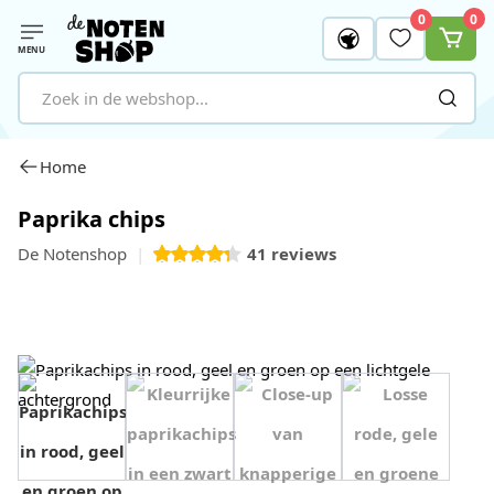
0
0
MENU
Ga naar de inhoud
Home
Paprika chips
De Notenshop
41
reviews
View image 1
View image 2
View image 3
View image