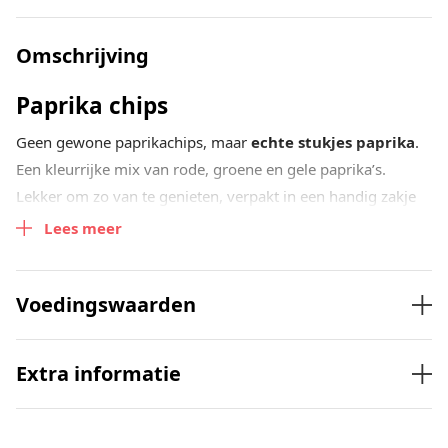
Omschrijving
Paprika chips
Geen gewone paprikachips, maar
echte stukjes paprika
.
Een kleurrijke mix van rode, groene en gele paprika’s.
Lekker om zo van te genieten, verpakt in een handig zakje
van
100 gram.
Lees meer
De paprikachips worden dagelijks gebakken in plantaardige
palmolie met behulp van een speciaal vacuümproces. Deze
Voedingswaarden
bereidingswijze zorgt ervoor dat de paprika haar natuurlijke
smaak en kleur behoudt. Het resultaat: een knapperige,
Extra informatie
smaakvolle snack die in een mum van tijd op is!