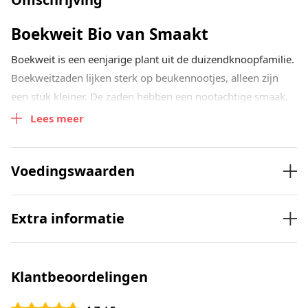
Boekweit Bio van Smaakt
Boekweit is een eenjarige plant uit de duizendknoopfamilie.
Boekweitzaden lijken sterk op beukennootjes, alleen zijn
een stuk kleiner. De zaden hebben een nootachtige smaak.
Boekweit is heerlijk om door je salade heen te doen, als
Lees meer
vervanger van risottorijst of je maakt er
boekweitpannenkoekjes van. Je spoelt de boekweit eerst
Voedingswaarden
goed af en kookt ze daarna in 25 minuten gaar. Heerlijk.
Extra informatie
Klantbeoordelingen