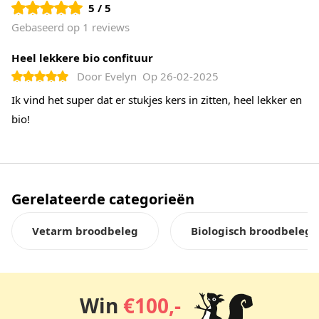
5 / 5
Gebaseerd op 1 reviews
Heel lekkere bio confituur
Door
Evelyn
Op
26-02-2025
Ik vind het super dat er stukjes kers in zitten, heel lekker en
bio!
Gerelateerde categorieën
Vetarm broodbeleg
Biologisch broodbeleg
Win
€100,-