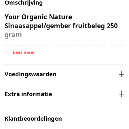
Omschrijving
Your Organic Nature
Sinaasappel/gember fruitbeleg 250
gram
Het sinaasappel/gember fruitbeleg van Your Organic Nature
Lees meer
is bereid met verse sinaasappels en gember. Deze
fruitspread wordt gezoet met geconcentreerd vruchtensap.
Dit sinaasappel/gember fruitspread van Your Organic
Voedingswaarden
Nature laat de smaak van zowel de sinaasappel als de
gember goed tot hun recht komen.
Extra informatie
Deze fruitspread eet je op een broodje, cracker of natuurlijk
gewoon bij een croissant. Ook lekker voor door de yoghurt
of kwark!
Klantbeoordelingen