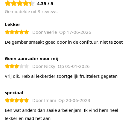
4.35 / 5
Gemiddelde uit 3 reviews
Lekker
Door
Veerle
Op
17-06-2026
De gember smaakt goed door in de confituur, niet te zoet
Geen aanrader voor mij
Door
Nicky
Op
05-01-2026
Vrij dik. Heb al lekkerder soortgelijk fruittelers gegeten
speciaal
Door
Imani
Op
20-06-2023
Een wat anders dan saaie arbeienjam. Ik vind hem heel
lekker en raad het aan