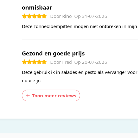
onmisbaar
Door
Rino
Op
31-07-2026
Deze zonnebloempitten mogen niet ontbreken in mijn da
Gezond en goede prijs
Door
Fred
Op
20-07-2026
Deze gebruik ik in salades en pesto als vervanger voo
duur zijn
Toon meer reviews