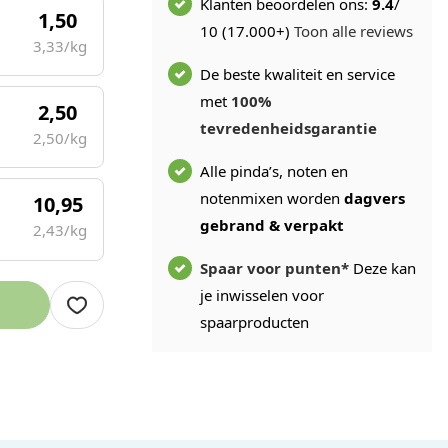
Klanten beoordelen ons:
9.4
/
1,50
10 (17.000+)
Toon alle reviews
3,33/kg
De beste kwaliteit en service
met
100%
2,50
tevredenheidsgarantie
2,50/kg
Alle pinda’s, noten en
notenmixen worden
dagvers
10,95
gebrand & verpakt
2,43/kg
Spaar voor punten*
Deze kan
je inwisselen voor
spaarproducten