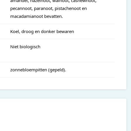
amandel, hazelnoot, walnoot, cashewnoot,
pecannoot, paranoot, pistachenoot en
macadamianoot bevatten.
Koel, droog en donker bewaren
Niet biologisch
zonnebloempitten (gepeld).