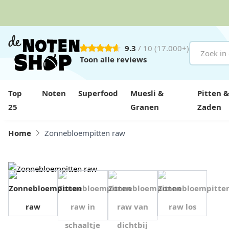
9.3
/ 10
(17.000+)
Ga naar de inhoud
Toon alle reviews
Top
Noten
Superfood
Muesli &
Pitten &
25
Granen
Zaden
Home
Zonnebloempitten raw
View image 1
View image 2
View image 3
View image