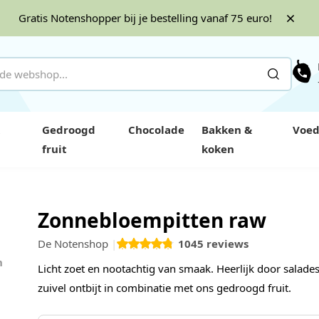
Gratis Notenshopper bij je bestelling vanaf 75 euro!
Gedroogd
Chocolade
Bakken &
Voed
fruit
koken
Zonnebloempitten raw
De Notenshop
1045
reviews
 4
Licht zoet en nootachtig van smaak. Heerlijk door salades
zuivel ontbijt in combinatie met ons gedroogd fruit.