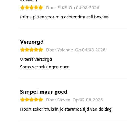
Door
ELKE
Op
04-08-2026
Prima pitten voor m'n ochtendmuesli bowl!!!!
Verzorgd
Door
Yolande
Op
04-08-2026
Uiterst verzorgd
Soms verpakkingen open
Simpel maar goed
Door
Steven
Op
02-08-2026
Hoort zeker thuis in je startmaaltijd van de dag